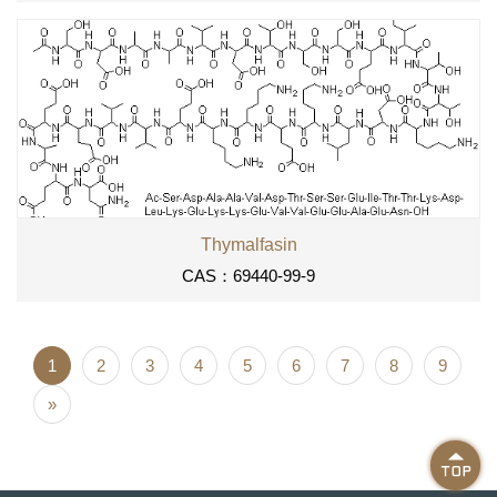
Thymalfasin
CAS：69440-99-9
1
2
3
4
5
6
7
8
9
»
